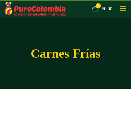
0
$0.00
Carnes Frías