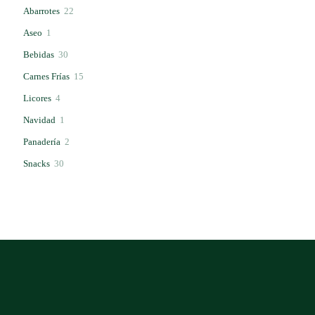
22
Abarrotes
22
productos
1
Aseo
1
producto
30
Bebidas
30
productos
15
Carnes Frías
15
productos
4
Licores
4
productos
1
Navidad
1
producto
2
Panadería
2
productos
30
Snacks
30
productos