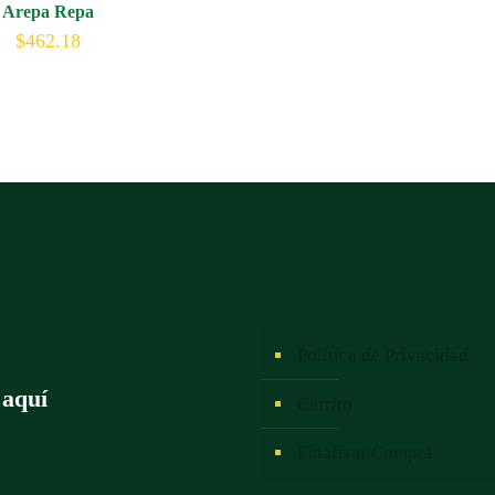
Arepa Repa
$
462.18
Política de Privacidad
 aquí
Carrito
Finalizar Compra