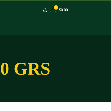
0
$0.00
0 GRS