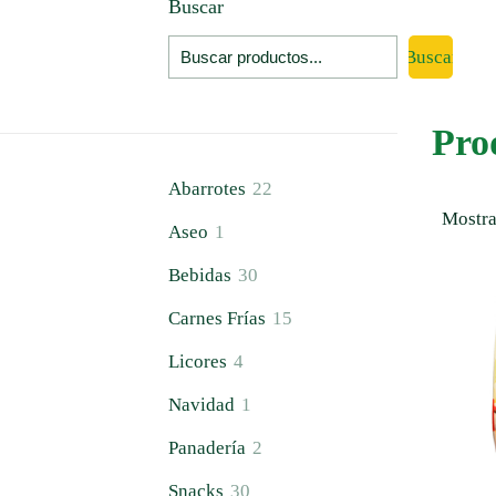
Buscar
Buscar
Pro
22
Abarrotes
22
productos
Mostra
1
Aseo
1
producto
30
Bebidas
30
productos
15
Carnes Frías
15
productos
4
Licores
4
productos
1
Navidad
1
producto
2
Panadería
2
productos
30
Snacks
30