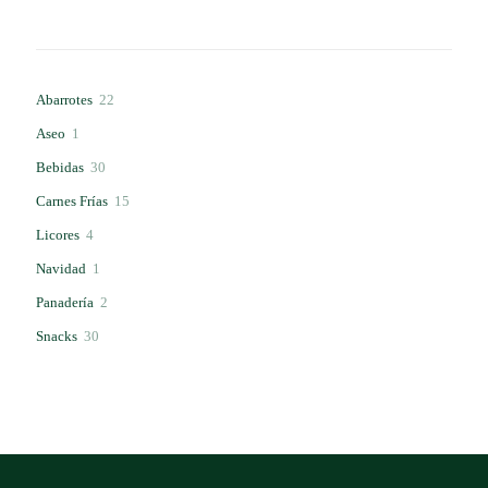
22
Abarrotes
22
productos
1
Aseo
1
producto
30
Bebidas
30
productos
15
Carnes Frías
15
productos
4
Licores
4
productos
1
Navidad
1
producto
2
Panadería
2
productos
30
Snacks
30
productos