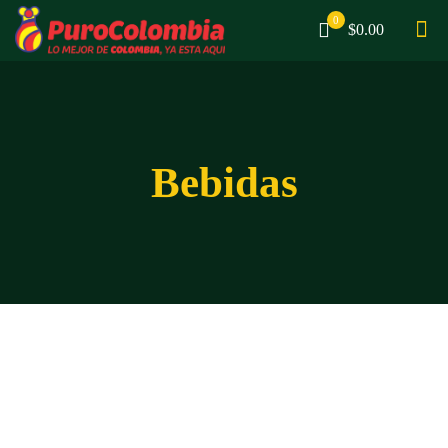
0
$0.00
Bebidas