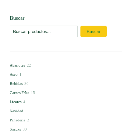
Buscar
Buscar
22
Abarrotes
22
productos
1
Aseo
1
producto
30
Bebidas
30
productos
15
Carnes Frías
15
productos
4
Licores
4
productos
1
Navidad
1
producto
2
Panadería
2
productos
30
Snacks
30