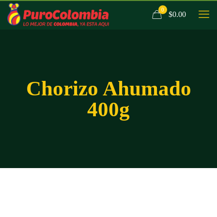
0
$0.00
Chorizo Ahumado
400g