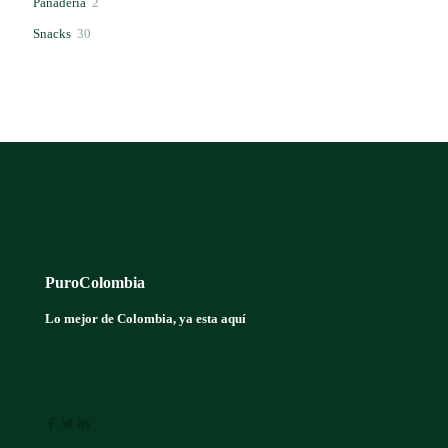
2
Panadería
2
productos
30
Snacks
30
productos
PuroColombia
Lo mejor de Colombia, ya esta aquí