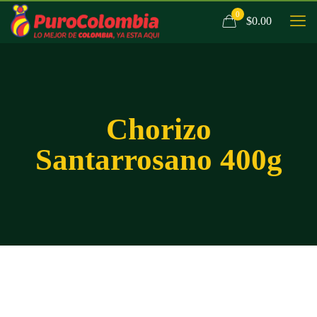
0
$0.00
Chorizo
Santarrosano 400g