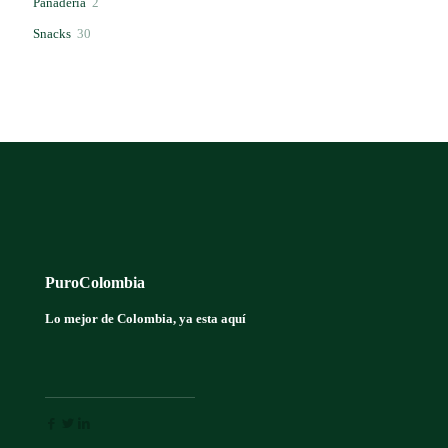
2
Panadería
2
productos
30
Snacks
30
productos
PuroColombia
Lo mejor de Colombia, ya esta aquí