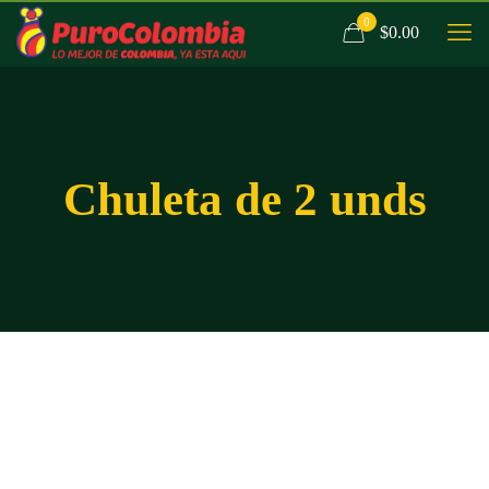
0
$0.00
Chuleta de 2 unds