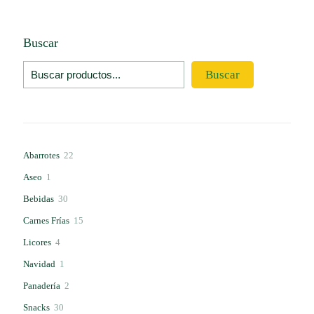
Buscar
Buscar
22
Abarrotes
22
productos
1
Aseo
1
producto
30
Bebidas
30
productos
15
Carnes Frías
15
productos
4
Licores
4
productos
1
Navidad
1
producto
2
Panadería
2
productos
30
Snacks
30