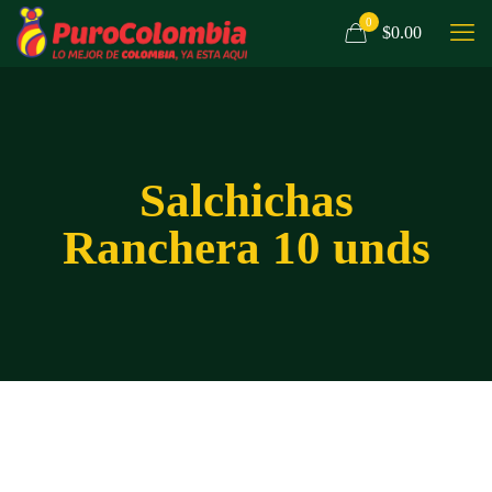
0
$0.00
Salchichas
Ranchera 10 unds