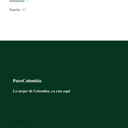
2
Panadería
2
productos
30
Snacks
30
productos
PuroColombia
Lo mejor de Colombia, ya esta aquí