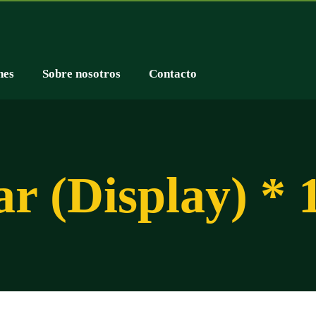
nes
Sobre nosotros
Contacto
ar (Display) *