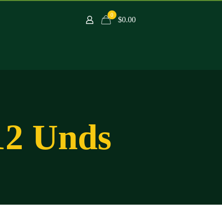
0
$0.00
 12 Unds