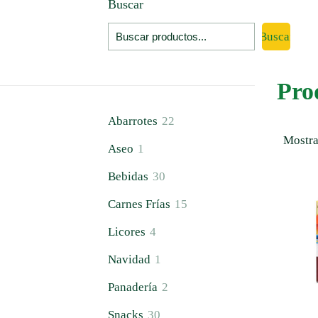
Buscar
Buscar
Pro
22
Abarrotes
22
productos
Mostra
1
Aseo
1
producto
30
Bebidas
30
productos
15
Carnes Frías
15
productos
4
Licores
4
productos
1
Navidad
1
producto
2
Panadería
2
productos
30
Snacks
30