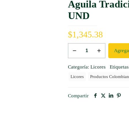
Aguila Tradic
UND
$
1,345.38
Aguila
Agregar
Tradicional
330
Categoría:
Licores
Etiqueta
X
Licores
Productos Colombian
24
UND
cantidad
Compartir