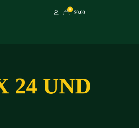
0
$0.00
 X 24 UND