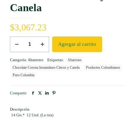
Canela
$
3,067.23
Chocolate
Agregar al carrito
Corona
Instantáneo
Clavos
Categoría:
Abarrotes
Etiquetas:
Abarrotes
y
Canela
Chocolate Corona Instantáneo Clavos y Canela
Productos Colombianos
cantidad
Puro Colombia
Compartir
Descripción
14 Grs.* 12 Und. (La tira)