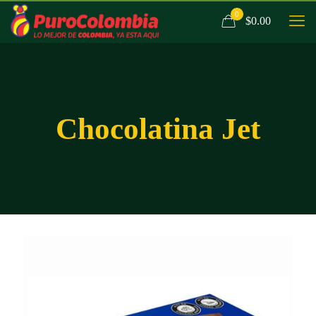
0
$0.00
Chocolatina Jet