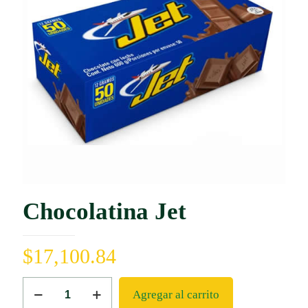
Chocolatina Jet
$
17,100.84
Chocolatina
Agregar al carrito
Jet