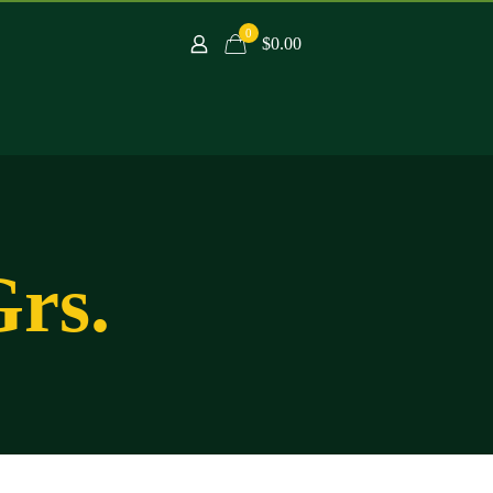
0
$0.00
Grs.