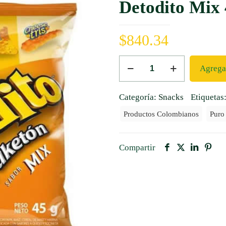
Detodito Mix 
$
840.34
Detodito
Agregar
Mix
45
Categoría:
Snacks
Etiquetas
Grs.
Productos Colombianos
Puro
cantidad
Compartir