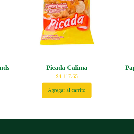
Unds
Picada Calima
Pa
$
4,117.65
Agregar al carrito