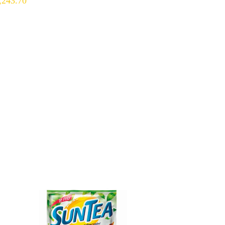
,243.70
$
1,345.38