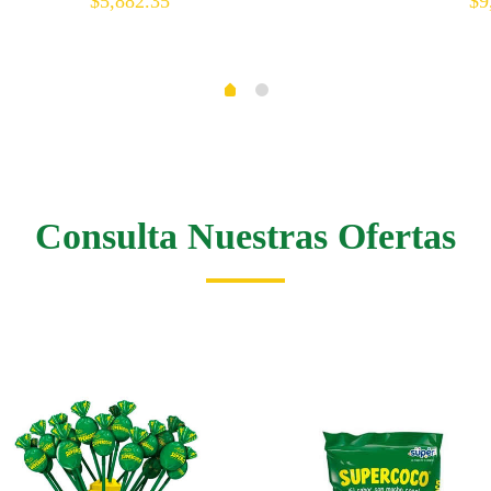
$
5,882.35
$
9
Consulta Nuestras Ofertas