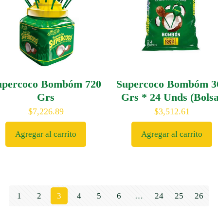
upercoco Bombóm 720
Supercoco Bombóm 3
Grs
Grs * 24 Unds (Bolsa
$
7,226.89
$
3,512.61
Agregar al carrito
Agregar al carrito
1
2
3
4
5
6
…
24
25
26