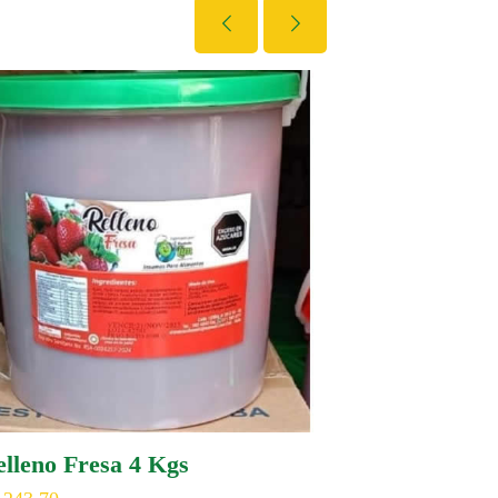
lleno Fresa 4 Kgs
Aguila Ligh
UND