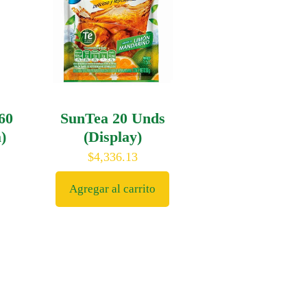
60
SunTea 20 Unds
)
(Display)
$
4,336.13
Agregar al carrito