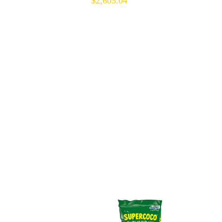
$
2,605.04