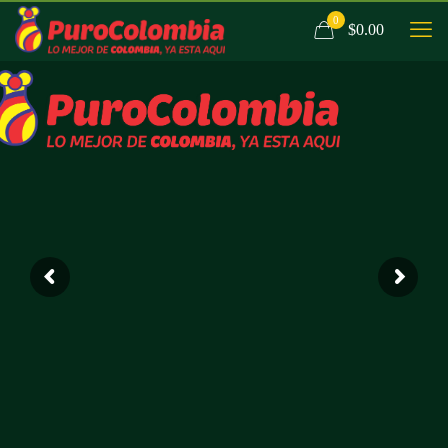
0
$0.00