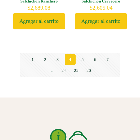
Salchichon Ranchero
Salchichon Cervecero
$
2,689.08
$
2,605.04
Agregar al carrito
Agregar al carrito
1
2
3
4
5
6
7
…
24
25
26