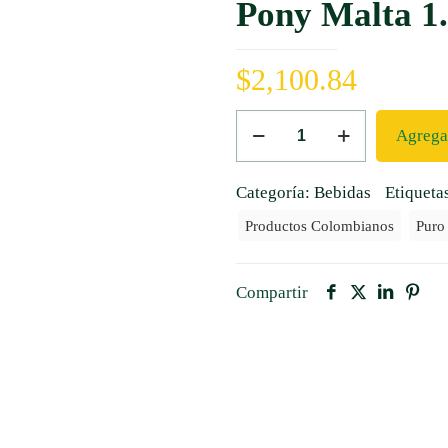
Pony Malta 1.
$
2,100.84
Pony
Agregar
Malta
1.5
Categoría:
Bebidas
Etiqueta
Lts
Productos Colombianos
Puro
*
6
Unds
Compartir
cantidad